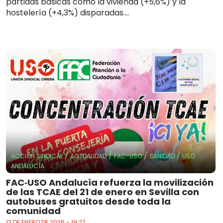
partidas básicas como la vivienda (+5,6%) y la
hostelería (+4,3%) disparadas....
/
/
/
/
ACCIÓN SINDICAL
ACTUALIDAD
FAC-USO
SANIDAD
USO
ANDALUCÍA
FAC‑USO Andalucía refuerza la movilización
de las TCAE del 21 de enero en Sevilla con
autobuses gratuitos desde toda la
comunidad
13 DE ENERO DE 2026 - 19:27