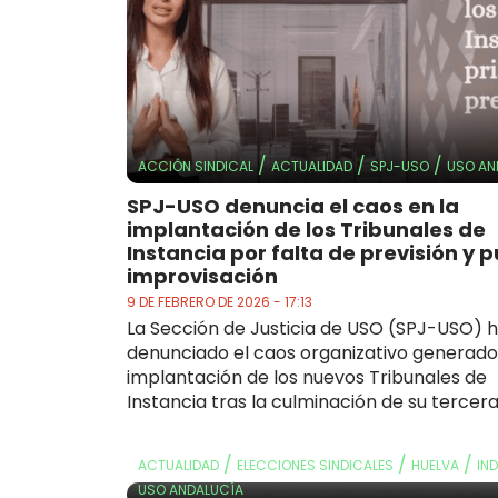
/
/
/
ACCIÓN SINDICAL
ACTUALIDAD
SPJ-USO
USO AN
SPJ-USO denuncia el caos en la
implantación de los Tribunales de
Instancia por falta de previsión y 
improvisación
9 DE FEBRERO DE 2026 - 17:13
La Sección de Justicia de USO (SPJ-USO) 
denunciado el caos organizativo generado
implantación de los nuevos Tribunales de
Instancia tras la culminación de su tercera 
/
/
/
ACTUALIDAD
ELECCIONES SINDICALES
HUELVA
IN
USO ANDALUCÍA