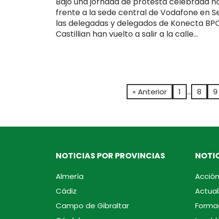
Bajo una jornada de protesta celebrada h
frente a la sede central de Vodafone en Sev
las delegadas y delegados de Konecta BP
Castillian han vuelto a salir a la calle...
« Anterior
1
…
8
9
NOTICIAS POR PROVINCIAS
NOTIC
Almería
Acción
Cádiz
Actual
Campo de Gibraltar
Forma