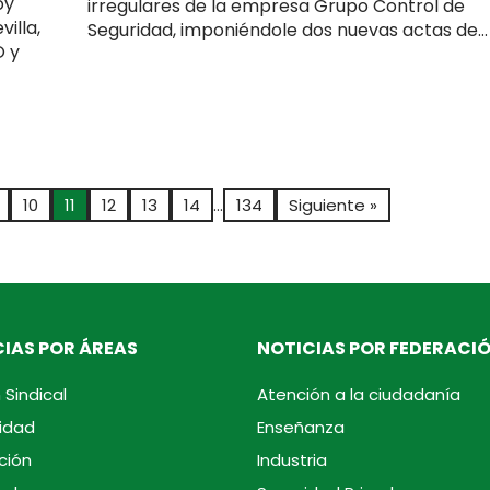
oy
irregulares de la empresa Grupo Control de
illa,
Seguridad, imponiéndole dos nuevas actas de...
O y
10
11
12
13
14
…
134
Siguiente »
IAS POR ÁREAS
NOTICIAS POR FEDERACI
 Sindical
Atención a la ciudadanía
idad
Enseñanza
ción
Industria