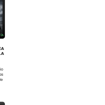
ÍA
EA
LA
io
as
de