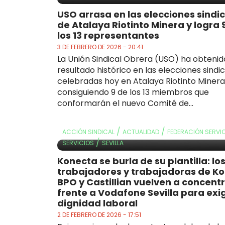
USO arrasa en las elecciones sindi
de Atalaya Riotinto Minera y logra 
los 13 representantes
3 DE FEBRERO DE 2026 - 20:41
La Unión Sindical Obrera (USO) ha obtenid
resultado histórico en las elecciones sindi
celebradas hoy en Atalaya Riotinto Minera
consiguiendo 9 de los 13 miembros que
conformarán el nuevo Comité de...
/
/
ACCIÓN SINDICAL
ACTUALIDAD
FEDERACIÓN SERVI
/
SERVICIOS
SEVILLA
Konecta se burla de su plantilla: lo
trabajadores y trabajadoras de K
BPO y Castillian vuelven a concent
frente a Vodafone Sevilla para exig
dignidad laboral
2 DE FEBRERO DE 2026 - 17:51