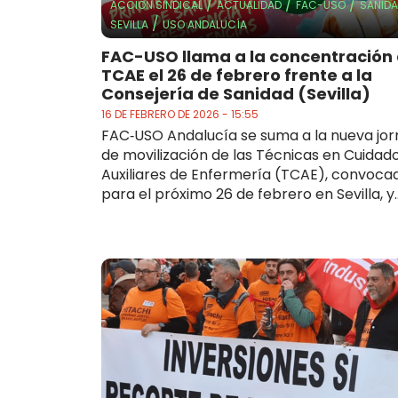
/
/
/
ACCIÓN SINDICAL
ACTUALIDAD
FAC-USO
SANID
/
SEVILLA
USO ANDALUCÍA
FAC-USO llama a la concentración 
TCAE el 26 de febrero frente a la
Consejería de Sanidad (Sevilla)
16 DE FEBRERO DE 2026 - 15:55
FAC‑USO Andalucía se suma a la nueva jo
de movilización de las Técnicas en Cuidad
Auxiliares de Enfermería (TCAE), convoca
para el próximo 26 de febrero en Sevilla, y..