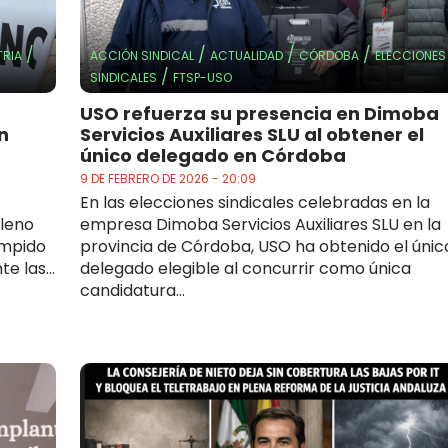
/
/
/
/
TRIA
ACCIÓN SINDICAL
ACTUALIDAD
CÓRDOBA
ELECCIONES
/
SINDICALES
FTSP-USO
USO refuerza su presencia en Dimoba
n
Servicios Auxiliares SLU al obtener el
único delegado en Córdoba
9 DE FEBRERO DE 2026 - 20:09
En las elecciones sindicales celebradas en la
Pleno
empresa Dimoba Servicios Auxiliares SLU en la
umpido
provincia de Córdoba, USO ha obtenido el únic
e las...
delegado elegible al concurrir como única
candidatura...