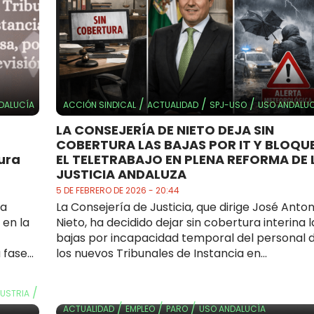
/
/
/
DALUCÍA
ACCIÓN SINDICAL
ACTUALIDAD
SPJ-USO
USO ANDALUC
LA CONSEJERÍA DE NIETO DEJA SIN
COBERTURA LAS BAJAS POR IT Y BLOQU
pura
EL TELETRABAJO EN PLENA REFORMA DE 
JUSTICIA ANDALUZA
5 DE FEBRERO DE 2026 - 20:44
ha
La Consejería de Justicia, que dirige José Anton
 en la
Nieto, ha decidido dejar sin cobertura interina l
bajas por incapacidad temporal del personal 
fase...
los nuevos Tribunales de Instancia en...
/
DUSTRIA
/
/
/
ACTUALIDAD
EMPLEO
PARO
USO ANDALUCÍA