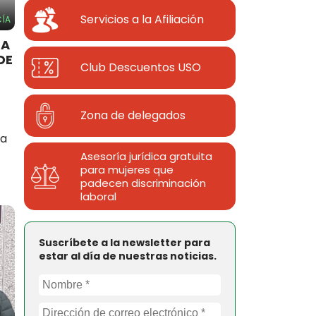
Servicios a la Afiliación
ÍA
RA
DE
Club Descuentos
USO
Zona de delegados
ía
Asesoría jurídica gratuita
para mujeres que
padecen discriminación
laboral
Suscríbete a la newsletter para
estar al día de nuestras noticias.