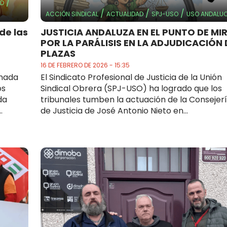
/
AD
/
/
/
ACCIÓN SINDICAL
ACTUALIDAD
SPJ-USO
USO ANDALUC
de las
JUSTICIA ANDALUZA EN EL PUNTO DE MI
POR LA PARÁLISIS EN LA ADJUDICACIÓN 
PLAZAS
16 DE FEBRERO DE 2026 - 15:35
rnada
El Sindicato Profesional de Justicia de la Unión
os
Sindical Obrera (SPJ-USO) ha logrado que los
da
tribunales tumben la actuación de la Consejer
.
de Justicia de José Antonio Nieto en...