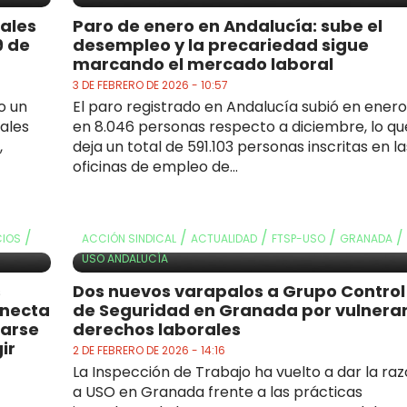
cales
Paro de enero en Andalucía: sube el
9 de
desempleo y la precariedad sigue
marcando el mercado laboral
3 DE FEBRERO DE 2026 - 10:57
o un
El paro registrado en Andalucía subió en enero
cales
en 8.046 personas respecto a diciembre, lo qu
,
deja un total de 591.103 personas inscritas en la
oficinas de empleo de...
/
/
/
/
/
CIOS
ACCIÓN SINDICAL
ACTUALIDAD
FTSP-USO
GRANADA
USO ANDALUCÍA
s
Dos nuevos varapalos a Grupo Control
onecta
de Seguridad en Granada por vulnera
rarse
derechos laborales
ir
2 DE FEBRERO DE 2026 - 14:16
La Inspección de Trabajo ha vuelto a dar la ra
a USO en Granada frente a las prácticas