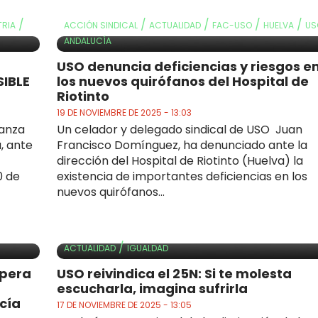
/
/
/
/
/
TRIA
ACCIÓN SINDICAL
ACTUALIDAD
FAC-USO
HUELVA
US
ANDALUCÍA
USO denuncia deficiencias y riesgos e
IBLE
los nuevos quirófanos del Hospital de
Riotinto
19 DE NOVIEMBRE DE 2025 - 13:03
canza
Un celador y delegado sindical de USO Juan
, ante
Francisco Domínguez, ha denunciado ante la
dirección del Hospital de Riotinto (Huelva) la
0 de
existencia de importantes deficiencias en los
nuevos quirófanos...
/
ACTUALIDAD
IGUALDAD
upera
USO reivindica el 25N: Si te molesta
escucharla, imagina sufrirla
cía
17 DE NOVIEMBRE DE 2025 - 13:05