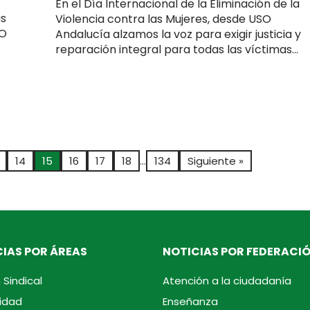
En el Día Internacional de la Eliminación de la
as
Violencia contra las Mujeres, desde USO
SO
Andalucía alzamos la voz para exigir justicia y
reparación integral para todas las víctimas...
14
15
16
17
18
…
134
Siguiente »
IAS POR ÁREAS
NOTICIAS POR FEDERACI
 Sindical
Atención a la ciudadanía
idad
Enseñanza