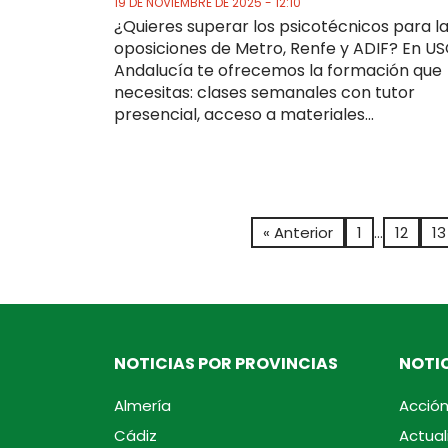
19 DE NOVIEMBRE DE 2025 - 12:10
¿Quieres superar los psicotécnicos para l
oposiciones de Metro, Renfe y ADIF? En U
Andalucía te ofrecemos la formación que
necesitas: clases semanales con tutor
presencial, acceso a materiales...
« Anterior
1
…
12
13
NOTICIAS POR PROVINCIAS
NOTIC
Almería
Acción
Cádiz
Actual