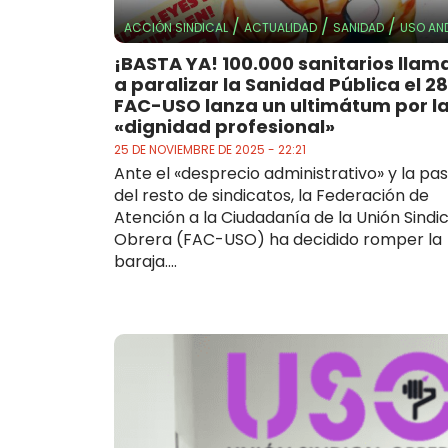
/
/
/
ACCIÓN SINDICAL
ACTUALIDAD
SANIDAD
USO AN
¡BASTA YA! 100.000 sanitarios lla
a paralizar la Sanidad Pública el 2
FAC-USO lanza un ultimátum por l
«dignidad profesional»
25 DE NOVIEMBRE DE 2025 - 22:21
Ante el «desprecio administrativo» y la pas
del resto de sindicatos, la Federación de
Atención a la Ciudadanía de la Unión Sindic
Obrera (FAC-USO) ha decidido romper la
baraja....