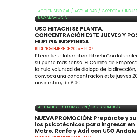
/
/
/
ACCIÓN SINDICAL
ACTUALIDAD
CÓRDOBA
INDUS
USO ANDALUCÍA
USO HITACHI SE PLANTA:
CONCENTRACIÓN ESTE JUEVES Y POS
HUELGA INDEFINIDA
19 DE NOVIEMBRE DE 2025 - 16:07
El conflicto laboral en Hitachi Córdoba al
su punto más tenso. El Comité de Empresa
la nula voluntad de diálogo de la dirección,
convoca una concentración este jueves 2
noviembre, de 8:30...
/
/
ACTUALIDAD
FORMACIÓN
USO ANDALUCÍA
NUEVA PROMOCIÓN: Prepárate y s
los psicotécnicos para ingresar en
Metro, Renfe y Adif con USO Andalu