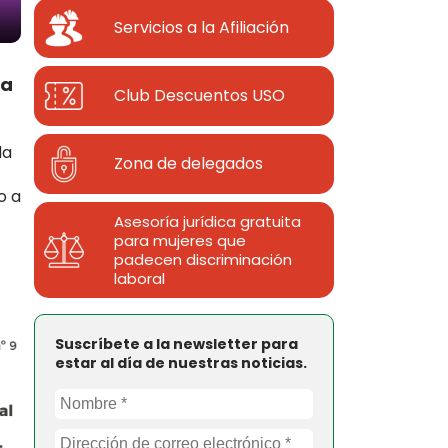
Servicios a la Afiliación
ia
Club Descuentos
USO
la
Zona de delegados
o a
Asesoría jurídica gratuita
para mujeres que
padecen discriminación
laboral
Suscríbete a la newsletter para
estar al día de nuestras noticias.