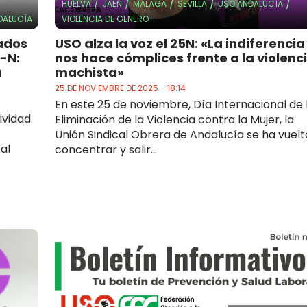
/
/
/
/
/
HUELVA
JAÉN
MÁLAGA
SEVILLA
USO ANDALUCÍA
DALUCÍA
VIOLENCIA DE GENERO
mados
USO alza la voz el 25N: «La indiferencia
8-N:
nos hace cómplices frente a la violenc
a
machista»
25 DE NOVIEMBRE DE 2025 - 18:14
En este 25 de noviembre, Día Internacional de 
ividad
Eliminación de la Violencia contra la Mujer, la
Unión Sindical Obrera de Andalucía se ha vuelt
al
concentrar y salir...