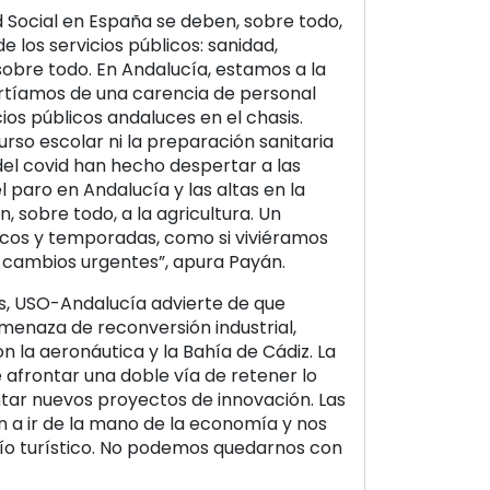
ad Social en España se deben, sobre todo,
 los servicios públicos: sanidad,
sobre todo. En Andalucía, estamos a la
rtíamos de una carencia de personal
ios públicos andaluces en el chasis.
urso escolar ni la preparación sanitaria
el covid han hecho despertar a las
l paro en Andalucía y las altas en la
, sobre todo, a la agricultura. Un
icos y temporadas, como si viviéramos
a cambios urgentes”, apura Payán.
es, USO-Andalucía advierte de que
menaza de reconversión industrial,
la aeronáutica y la Bahía de Cádiz. La
afrontar una doble vía de retener lo
ar nuevos proyectos de innovación. Las
an a ir de la mano de la economía y nos
ío turístico. No podemos quedarnos con