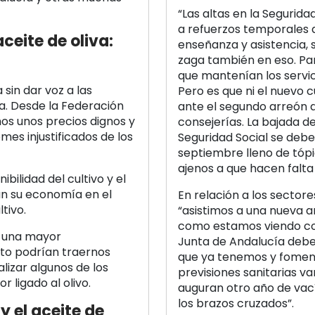
“Las altas en la Segurid
a refuerzos temporales de
aceite de oliva:
enseñanza y asistencia, 
zaga también en eso. Pa
que mantenían los servic
sin dar voz a las
Pero es que ni el nuevo c
na. Desde la Federación
ante el segundo arreón d
mos unos precios dignos y
consejerías. La bajada de
es injustificados de los
Seguridad Social se deben
septiembre lleno de tóp
ajenos a que hacen falt
bilidad del cultivo y el
an su economía en el
En relación a los sector
ltivo.
“asistimos a una nueva a
como estamos viendo con 
r una mayor
Junta de Andalucía debe 
to podrían traernos
que ya tenemos y foment
lizar algunos de los
previsiones sanitarias v
r ligado al olivo.
auguran otro año de vac
los brazos cruzados”.
y el aceite de