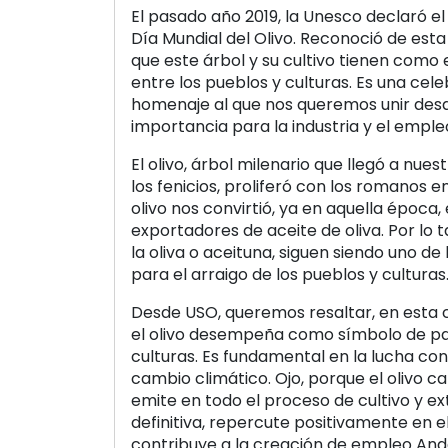
El pasado año 2019, la Unesco declaró 
Día Mundial del Olivo. Reconoció de est
que este árbol y su cultivo tienen como
entre los pueblos y culturas. Es una cel
homenaje al que nos queremos unir des
importancia para la industria y el emple
El olivo, árbol milenario que llegó a nue
los fenicios, proliferó con los romanos en
olivo nos convirtió, ya en aquella época,
exportadores de aceite de oliva. Por lo ta
la oliva o aceituna, siguen siendo uno de
para el arraigo de los pueblos y culturas
Desde USO, queremos resaltar, en esta c
el olivo desempeña como símbolo de pa
culturas. Es fundamental en la lucha cont
cambio climático. Ojo, porque el olivo 
emite en todo el proceso de cultivo y ex
definitiva, repercute positivamente en el
contribuye a la creación de empleo And