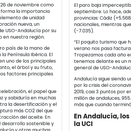
el 26 de noviembre como
El paro baja impercepti
a forma la importancia
septiembre. Lo hace, ad
 elemento de unidad
provincias: Cádiz (+5.568
ebración nueva, un
nacionales, mientras que
de USO-Andalucía por su
(-7.035).
o en nuestra región.
“El poquito turismo que
stro país de la mano de
verano nos pasa factura
 la Península Ibérica. El
Tropezamos cada año en 
 en uno de los principales
tenemos delante es un m
nto, el árbol y su fruto,
general de USO-Andaluc
 los factores principales
Andalucía sigue siendo 
.
por la crisis del coronav
elebración, el papel que
2019, casi 3 puntos por 
z y sabiduría en muchas
millón de andaluces, 955.
ra la desertificación y el
más que cuando terminó
captura más CO2 del que
En Andalucía, los
tracción del aceite. En
la UCI
 desarrollo sostenible y
alucía y otras muchas