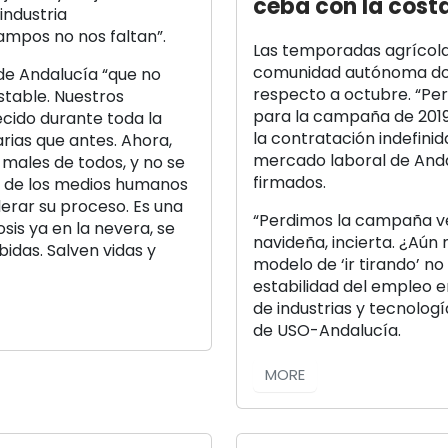
ceba con la costa
industria
mpos no nos faltan”.
Las temporadas agrícola
comunidad autónoma don
de Andalucía “que no
respecto a octubre. “Pe
table. Nuestros
para la campaña de 2019
cido durante toda la
la contratación indefinid
ias que antes. Ahora,
mercado laboral de Andal
s males de todos, y no se
firmados.
a de los medios humanos
erar su proceso. Es una
“Perdimos la campaña ver
sis ya en la nevera, se
navideña, incierta. ¿Aún 
idas. Salven vidas y
modelo de ‘ir tirando’ no
estabilidad del empleo en
de industrias y tecnolog
de USO-Andalucía.
MORE