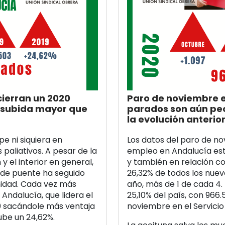
cierran un 2020
Paro de noviembre e
a subida mayor que
parados son aún peo
la evolución anteri
e ni siquiera en
Los datos del paro de nov
paliativos. A pesar de la
empleo en Andalucía est
y el interior en general,
y también en relación co
 de puente ha seguido
26,32% de todos los nue
idad. Cada vez más
año, más de 1 de cada 4. 
Andalucía, que lidera el
25,10% del país, con 966
0 sacándole más ventaja
noviembre en el Servici
ube un 24,62%.