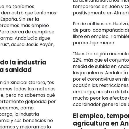
La aceituna salva los mu
que no teníamos
temporeros en Jaén y Có
se demostró que teníamos
positivamente en Almerí
España. Sin ser la
Fin de cultivos en Huelva
 perdemos más empleo
de paro, acompañada de 
 Pero cerca de cumplirse
libre en empleo. También
alarma, Andalucía sigue
porcentaje menor.
irus”, acusa Jesús Payán,
“Nuestra región acumula 
22%, más que el conjunt
o la industria
media de subida en Andalu
ia sanidad
los jornaleros. Andalucí
por el coronavirus en ni
nión Sindical Obrera, “es
ocasión las restricciones
nemos todas las materias
embargo, nuestra débil 
e, pero no sabemos qué
mucho peor los efectos 
 fuertemente golpeada por
coordinador general de
padecemos, como
argo, la industria
El empleo, tempor
mia y sus beneficios no
agricultura en An
ajamos y mejoramos lo