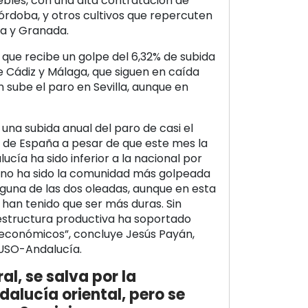
ebles, con una alta contratación de
rdoba, y otros cultivos que repercuten
a y Granada.
, que recibe un golpe del 6,32% de subida
Cádiz y Málaga, que siguen en caída
 sube el paro en Sevilla, aunque en
una subida anual del paro de casi el
o de España a pesar de que este mes la
cía ha sido inferior a la nacional por
a no ha sido la comunidad más golpeada
nguna de las dos oleadas, aunque en esta
 han tenido que ser más duras. Sin
estructura productiva ha soportado
económicos”, concluye Jesús Payán,
 USO-Andalucía.
al, se salva por la
dalucía oriental, pero se