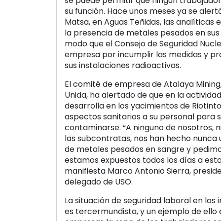
se puede permitir que ningún trabajador
su función. Hace unos meses ya se aler
Matsa, en Aguas Teñidas, las analíticas
la presencia de metales pesados en sus 
modo que el Consejo de Seguridad Nucle
empresa por incumplir las medidas y pr
sus instalaciones radioactivas.
El comité de empresa de Atalaya Mining
Unida, ha alertado de que en la activida
desarrolla en los yacimientos de Riotint
aspectos sanitarios a su personal para 
contaminarse. “A ninguno de nosotros, ni
las subcontratas, nos han hecho nunca u
de metales pesados en sangre y pedimos
estamos expuestos todos los días a esta
manifiesta Marco Antonio Sierra, presid
delegado de USO.
La situación de seguridad laboral en las 
es tercermundista, y un ejemplo de ello