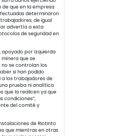
 sufra daños ejerciendo
tó de que en la empresa
 efectuadas determinaron
trabajadores, de igual
ar advertía a esta
otocolos de seguridad en
, apoyado por Izquierda
d minera que se
o no se controlan los
saber si han podido
 a los trabajadores de
na prueba ni analítica
 que la realicen ya que
s condiciones”,
ente del comité y
instalaciones de Riotinto
 es que mientras en otras