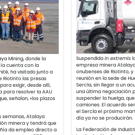
Suspendida
in extremis
l
ya Mining, donde la
empresa minera Atalaya 
ía cuenta con la
onubenses de Riotinto, 
ité, ha visitado junto a
reunión en la sede de Hue
 Riotinto las presas
Sercla, sin llegar a un a
ara exigir, desde allí,
una última negociación pe
 para resolver la AAU
suspender la huelga, que
ue, señalan, «los plazos
camiones. El acuerdo se
el Sercla el próximo mar
as semanas, Atalaya
día ya no se producirán.
ión minera y tendrá que
La Federación de Industr
añía da empleo directo a