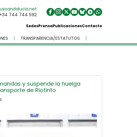
usoandalucia.net
+34 744 744 592
Sedes
Prensa
Publicaciones
Contacto
NES
TRANSPARENCIA/ESTATUTOS
mandas y suspende la huelga
transporte de Riotinto
6