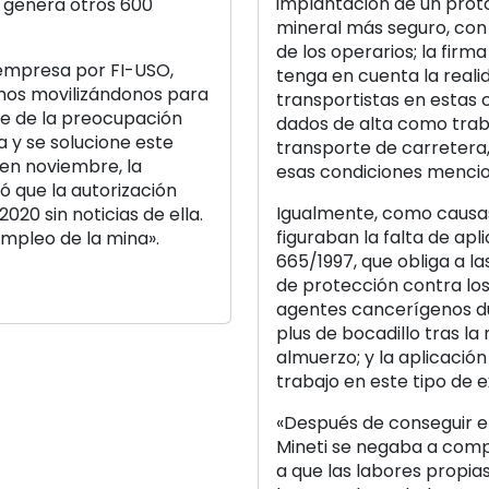
implantación de un pro
 genera otros 600
mineral más seguro, con 
de los operarios; la fir
 empresa por FI-USO,
tenga en cuenta la realid
emos movilizándonos para
transportistas en estas 
te de la preocupación
dados de alta como trab
a y se solucione este
transporte de carretera
 en noviembre, la
esas condiciones menci
 que la autorización
Igualmente, como causas
020 sin noticias de ella.
figuraban la falta de apl
empleo de la mina».
665/1997, que obliga a 
de protección contra los
agentes cancerígenos dur
plus de bocadillo tras l
almuerzo; y la aplicación
trabajo en este tipo de 
«Después de conseguir el
Mineti se negaba a compe
a que las labores propia