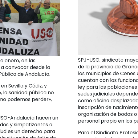
SPJ-USO, sindicato mayor
e enero, en las
de la provincia de Grana
n a convocar desde la
los municipios de Cenes 
Pública de Andalucía.
cuentan con los funciona
n Sevilla y Cádiz, y
ley para las poblaciones
, la sanidad pública no
sedes judiciales depend
e no podemos perder»,
como oficina desplazada 
inscripción de nacimient
organización de bodas o 
USO-Andalucía hacen un
personal propio en los 
ados y simpatizantes a
alud es un derecho para
Para el Sindicato Profesi