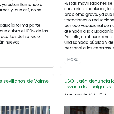
«Estas movilizaciones se
o, ya están llamando a
sanitarios andaluces, la 
rnos y, aun así, no se
problema grave, ya que n
vacaciones o reduccione
ndalucía forma parte
periodo vacacional de na
 que cubra el 100% de las
atención a la ciudadaní
recortes del servicio
Por ello, continuaremos 
rán nuevas
una sanidad pública y de
personal a los centros», 
MORE
es sevillanos de Valme
USO-Jaén denuncia l
l
llevan a la huelga de
9 de mayo de 2019 - 12:59