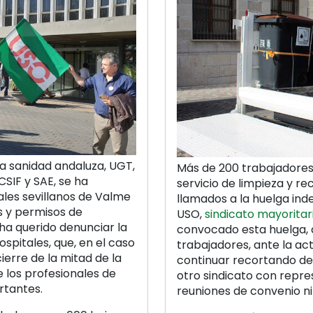
la sanidad andaluza, UGT,
Más de 200 trabajadore
SIF y SAE, se ha
servicio de limpieza y r
ales sevillanos de Valme
llamados a la huelga ind
s y permisos de
USO,
sindicato mayorita
ha querido denunciar la
convocado esta huelga, 
pitales, que, en el caso
trabajadores, ante la ac
ierre de la mitad de la
continuar recortando de
 los profesionales de
otro sindicato con repres
rtantes.
reuniones de convenio n