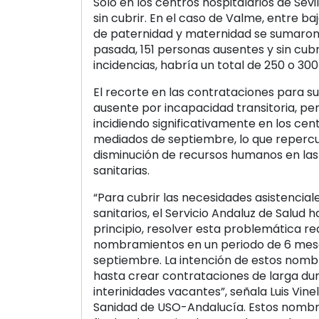
Solo en los centros hospitalarios de Sevi
sin cubrir. En el caso de Valme, entre ba
de paternidad y maternidad se sumaron,
pasada, 151 personas ausentes y sin cubri
incidencias, habría un total de 250 o 300
El recorte en las contrataciones para sus
ausente por incapacidad transitoria, pe
incidiendo significativamente en los cen
mediados de septiembre, lo que reperc
disminución de recursos humanos en las 
sanitarias.
“Para cubrir las necesidades asistencial
sanitarios, el Servicio Andaluz de Salud 
principio, resolver esta problemática re
nombramientos en un periodo de 6 meses
septiembre. La intención de estos nom
hasta crear contrataciones de larga du
interinidades vacantes”, señala Luis Vine
Sanidad de USO-Andalucía. Estos nomb