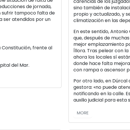
le situación de falta de
carencias de los juzgad
reducciones de jornada,
sino también de instalac
n sufrir tampoco falta de
propio y actualizado, y 
a ser atendidos por un
climatización en las dep
En este sentido, Antoni
que, después de muchas 
mejor emplazamiento para
a Constitución, frente al
Íllora. Tras pelear con l
ahora los locales sí est
donde hace falta mejora
pital del Mar.
con rampa o ascensor pa
Por otro lado, en Dúrcal
gestora: «no puede atende
notificando en la calle. 
auxilio judicial para esta 
MORE