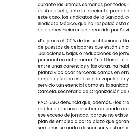
durante las últimas semanas por todos l
de Andalucía, ante la creciente precaried
este caso, los sindicatos de la Sanidad, 
Sindicato Médico, que no respaldó esta
de coches hicieron un recorrido por Sev
«Exigimos el 100% de las sustituciones.
de puestos de celadores que están sin cu
jubilaciones, bajas o reducciones de jor
personal en enfermería. En el Hospital 
entre unas carencias y las otras, ha ha
planta y colocar terceras camas en otra
empleo público está siendo vapuleado y,
servicio tan esencial como es la sanidad»
Carcela, secretario de Organización de 
FAC-USO denuncia que, además, «los tr
doblando turnos sin saber ni cuándo ni 
ese exceso de jornada, porque no exist
plan de empleo a corto plazo que garan
semanas se podrá descansar y estamos 