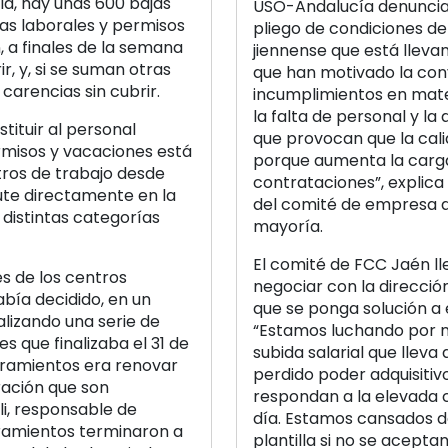
lla, hay unas 600 bajas
USO-Andalucía denuncia 
jas laborales y permisos
pliego de condiciones del
 a finales de la semana
jiennense que está lleva
r, y, si se suman otras
que han motivado la conv
 carencias sin cubrir.
incumplimientos en mate
la falta de personal y la
tituir al personal
que provocan que la cali
rmisos y vacaciones está
porque aumenta la carga
tros de trabajo desde
contrataciones”, explic
ute directamente en la
del comité de empresa d
distintas categorías
mayoría.
El comité de FCC Jaén l
es de los centros
negociar con la direcció
había decidido, en un
que se ponga solución a 
alizando una serie de
“Estamos luchando por n
 que finalizaba el 31 de
subida salarial que llev
bramientos era renovar
perdido poder adquisitiv
ración que son
respondan a la elevada 
lli, responsable de
día. Estamos cansados d
ramientos terminaron a
plantilla si no se acept