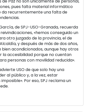
os de Paz no son únicamente de personal,
iones, pues falta material informático
se da recurrentemente una falta de
endencias.
o García, de SPJ-USO-Granada, recuerda
reivindicaciones, «hemos conseguido un
 otro juzgado de la provincia, el de
a Alcaldía, y después de más de dos años,
án bien acondicionados, aunque hay otros
r la accesibilidad porque no cuentan
ra personas con movilidad reducida».
 advierte USO de que solo hay una
r al público y, a la vez, estar
Es imposible». Por eso, SPJ reclama un
sede.