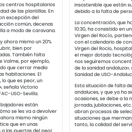
os centros hospitalarios
insostenible que están su
ad de las plantillas. En
debido a la falta de pers
con excepción del
La concentración, que h
 acción común, decenas
10:30, ha consistido en u
illa a modo de caravana.
Virgen del Rocío, partien
 Hay ahora mismo un 20%
con el calendario de con
brir, bien por
Virgen del Rocio, hospit
nadas. También falta
el mejor dotado tecnológ
de Valme, por ejemplo,
nos seguiremos concentr
bido que cerrar media
de la sanidad andaluza», 
s habitaciones. El
Sanidad de USO-Andaluc
 lo que es peor, un
Esta situación de falta d
, señala Victorio
andaluces, y que ya ha 
FAC-USO-Sevilla.
ocasiones, se debe a la 
abajadores están
jornada, jubilaciones, et
cómo se les va a devolver
abran procesos de selecc
e ahora mismo ningún
situaciones que merman l
tice que en unas
tanto, la calidad del serv
a las puertas del peor