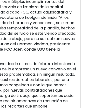
los múltiples incumplimientos del
 servicio de limpieza de la capital
ndo a cabo FCC, actual adjudicataria, y
ocatoria de huelga indefinida. “A los
ria de horarios y vacaciones, se suman
 alta temporalidad de la plantilla, hechos
dad del servicio se esté viendo afectada,
 de trabajo, pero no se realizan nuevas
a Juan del Carmen Viedma, presidente
e FCC Jaén, donde USO tiene la
leva desde el mes de febrero intentando
n de la empresa un nuevo convenio en el
esta problemática, sin ningún resultado.
uestros derechos laborales, por una
a años congelada y con la que hemos
o, por nuevas contrataciones que
carga de trabajo que soportamos cada
e recibir amenazas de reducción de
an los recortes que impone