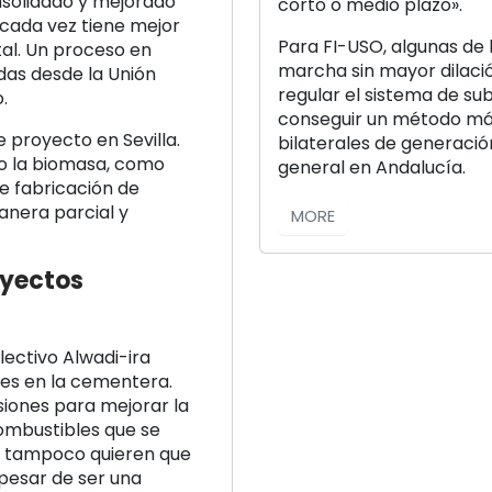
solidado y mejorado
corto o medio plazo».
 cada vez tiene mejor
Para FI-USO, algunas de 
al. Un proceso en
marcha sin mayor dilación
das desde la Unión
regular el sistema de su
.
conseguir un método más
proyecto en Sevilla.
bilaterales de generació
omo la biomasa, como
general en Andalucía.
e fabricación de
anera parcial y
MORE
oyectos
lectivo Alwadi-ira
es en la cementera.
iones para mejorar la
combustibles que se
a, tampoco quieren que
pesar de ser una