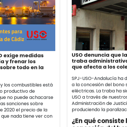
USO denuncia que la
SO exige medidas
traba administrativ
a y frenar los
que afecta a los col
 sobre todo en la
SPJ-USO-Andalucía ha d
a la concesión del bono 
 y los combustibles está
eléctricas. La traba ha s
do productivo de
USO a través de nuestros
 que no puede achacarse
Administración de Justic
 las sanciones sobre
produciendo la paralizac
e 2020 el precio de la
 que nada tiene ver con
¿En qué consiste 