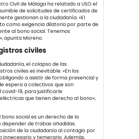
stro Civil de Málaga ha relatado a USO el
umible de solicitudes de certificados de
mente gestionan a la ciudadanía. «El
sto como exigencia dilatoria por parte de
rente al bono social. Tenemos
», apunta Moreno.
istros civiles
iudadanía, el colapso de las
ros civiles es inevitable. «En los
obligando a asistir de forma presencial y
de espera a colectivos que son
covid-19, para justificarle
léctricas que tienen derecho al bono»,
 bono social es un derecho de la
 depender de trabas añadidas.
ición de la ciudadanía al contagio por
o innecesario y temerario. Además,