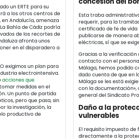
concesión del bo
ado un ERTE para su
rá a los otros centros de
Esta traba administrati
ue, en Andalucía, amenaza
requerir, para la tramita
. La Bahía de Cádiz podría
certificado de fe de vida 
vados de los recortes de
publicarse de manera abi
 andaluza afronta unos
eléctricas, sí que se exige
oner en el disparadero a
Gracias a la verificació
contacto con el personal 
USO exigimos un plan para
Málaga, hemos podido co
ndustria electrointensiva.
dado cuenta de que en la
e
acciones que
Málaga se les está exigie
 tomar medidas en el
con la documentación», 
ión. Un punto de partida
general del Sindicato Pr
ticos, pero que pasa, sin
Daño a la protecc
r la investigación, la
elo productivo de
vulnerables
El requisito impuesto de 
directamente a la protec