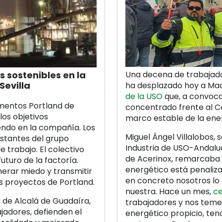
Una decena de trabajado
s sostenibles en la
Sevilla
ha desplazado hoy a Mad
de la USO
que, a convoca
ementos Portland de
concentrado frente al Co
los objetivos
marco estable de la ener
ndo en la compañía. Los
Miguel Ángel Villalobos, 
nstantes del grupo
Industria de USO-Andal
 trabajo. El colectivo
de Acerinox, remarcaba 
uturo de la factoría.
energético está penaliza
nerar miedo y transmitir
en concreto nosotros l
os proyectos de Portland.
nuestra. Hace un mes,
ce
 de Alcalá de Guadaíra,
trabajadores y nos teme
ajadores, defienden el
energético propicio, te