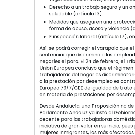
Derecho a un trabajo seguro y un a
saludable (artículo 13).
Medidas que aseguren una protecció
forma de abuso, acoso y violencia (a
E inspección laboral (artículo 17), en
Así, se podrá corregir el varapalo que el 
sentenciar que discrimina a las emplea
negarles el paro. El 24 de febrero, el Tri
Unión Europea concluyó que el régimen l
trabajadoras del hogar es discriminatori
a la prestación por desempleo es contrar
Europea 79/7/CEE de igualdad de trato
en materia de prestaciones por desemp
Desde Andalucía, una Proposición no d
Parlamento Andaluz ya instó al Gobiern
decente para las trabajadoras doméstic
iniciativa de gran valor en su inicio, pue
mujeres inmigrantes, las más afectadas 