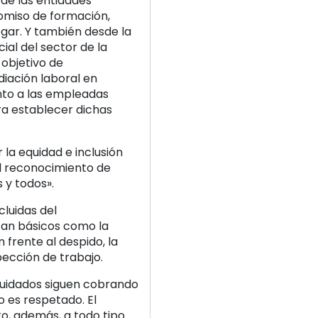
 de las entidades
romiso de formación,
gar. Y también desde la
cial del sector de la
 objetivo de
iación laboral en
nto a las empleadas
a establecer dichas
 la equidad e inclusión
el reconocimiento de
 y todos».
cluidas del
tan básicos como la
frente al despido, la
pección de trabajo.
cuidados siguen cobrando
o es respetado. El
o, además, a todo tipo