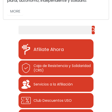
plural, autónomo, independiente y solidario.
MORE
Buscar
Afíliate Ahora
Caja de Resistencia y Solidaridad
(CRS)
Servicios a la Afiliación
Club Descuentos
USO